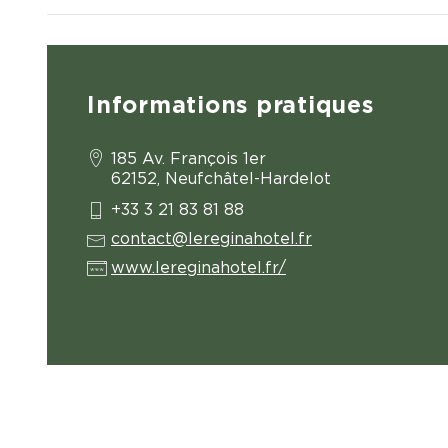
Informations pratiques
185 Av. François 1er
62152, Neufchâtel-Hardelot
+33 3 21 83 81 88
contact@lereginahotel.fr
www.lereginahotel.fr/